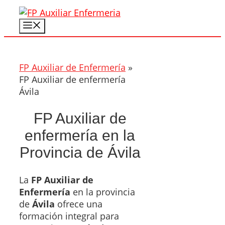
Saltar
al
Menú
contenido
FP Auxiliar de Enfermería
»
FP Auxiliar de enfermería
Ávila
FP Auxiliar de
enfermería en la
Provincia de Ávila
La
FP Auxiliar de
Enfermería
en la provincia
de
Ávila
ofrece una
formación integral para