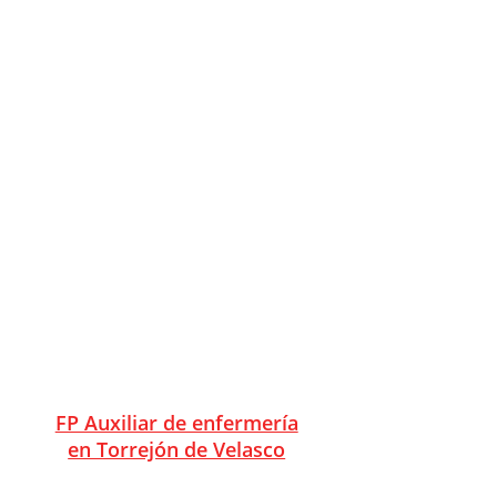
FP Auxiliar de enfermería
en Villafranca del Castillo
FP Auxiliar de enfermería
en Villalbilla
FP Auxiliar de enfermería
en Villanueva de la Cañada