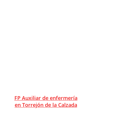
FP Auxiliar de enfermería
en Tres Cantos
FP Auxiliar de enfermería
en Valdemorillo
FP Auxiliar de enfermería
en Valdemoro
FP Auxiliar de enfermería
en Velilla de San Antonio