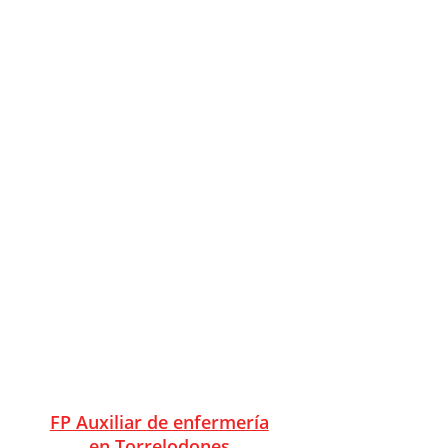
FP Auxiliar de enfermería
en Villanueva del Pardillo
FP Auxiliar de enfermería
en Villarejo de Salvanés
FP Auxiliar de enfermería
en Villaviciosa de Odón
¿Qué principios
aprenderé en el