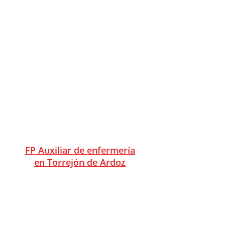
FP Auxiliar de enfermería
en Torrejón de la Calzada
FP Auxiliar de enfermería
en Torrejón de Velasco
FP Auxiliar de enfermería
en Torrelodones