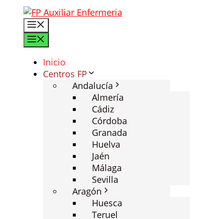
Saltar
al
Menú
contenido
Menú
Inicio
Centros FP
Andalucía
Almería
Cádiz
Córdoba
Granada
Huelva
Jaén
Málaga
Sevilla
Aragón
Huesca
Teruel