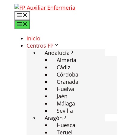
Saltar
al
Menú
contenido
Menú
Inicio
Centros FP
Andalucía
Almería
Cádiz
Córdoba
Granada
Huelva
Jaén
Málaga
Sevilla
Aragón
Huesca
Teruel