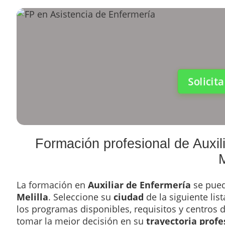
Solicit
Formación profesional de Auxil
M
La formación en
Auxiliar de Enfermería
se pued
Melilla
. Seleccione su
ciudad
de la siguiente lis
los programas disponibles, requisitos y centros
tomar la mejor decisión en su
trayectoria profe