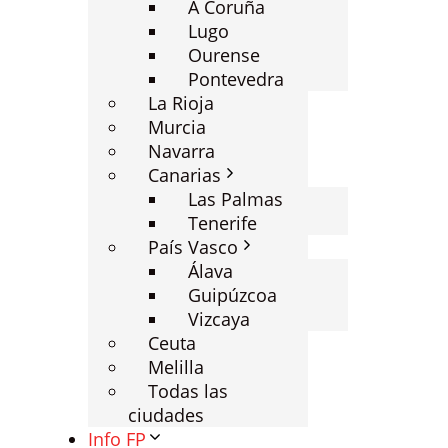
A Coruña
Lugo
Ourense
Pontevedra
La Rioja
Murcia
Navarra
Canarias
Las Palmas
Tenerife
País Vasco
Álava
Guipúzcoa
Vizcaya
Ceuta
Melilla
Todas las
ciudades
Info FP