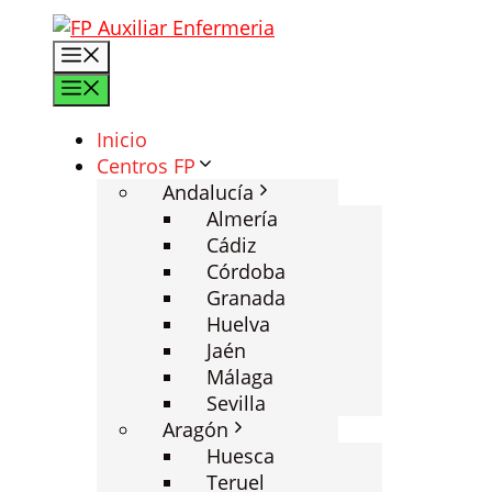
Saltar
al
Menú
contenido
Menú
Inicio
Centros FP
Andalucía
Almería
Cádiz
Córdoba
Granada
Huelva
Jaén
Málaga
Sevilla
Aragón
Huesca
Teruel