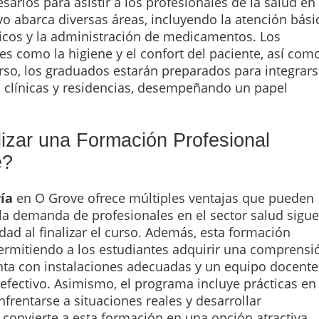
arios para asistir a los profesionales de la salud en 
o abarca diversas áreas, incluyendo la atención bási
cos y la administración de medicamentos. Los
es como la higiene y el confort del paciente, así com
l curso, los graduados estarán preparados para integrar
, clínicas y residencias, desempeñando un papel
lizar una Formación Profesional
e?
ía
en O Grove ofrece múltiples ventajas que pueden
 la demanda de profesionales en el sector salud sigue
dad al finalizar el curso. Además, esta formación
permitiendo a los estudiantes adquirir una comprensi
enta con instalaciones adecuadas y un equipo docente
 efectivo. Asimismo, el programa incluye prácticas en
frentarse a situaciones reales y desarrollar
convierte a esta formación en una opción atractiva