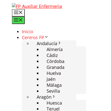
Saltar
al
Menú
contenido
Menú
Inicio
Centros FP
Andalucía
Almería
Cádiz
Córdoba
Granada
Huelva
Jaén
Málaga
Sevilla
Aragón
Huesca
Teruel