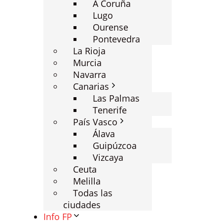
A Coruña
Lugo
Ourense
Pontevedra
La Rioja
Murcia
Navarra
Canarias
Las Palmas
Tenerife
País Vasco
Álava
Guipúzcoa
Vizcaya
Ceuta
Melilla
Todas las
ciudades
Info FP