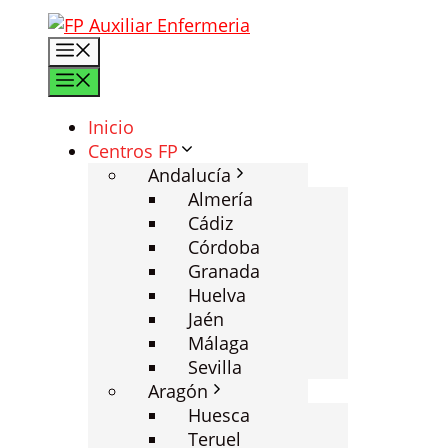
Saltar
al
Menú
contenido
Menú
Inicio
Centros FP
Andalucía
Almería
Cádiz
Córdoba
Granada
Huelva
Jaén
Málaga
Sevilla
Aragón
Huesca
Teruel