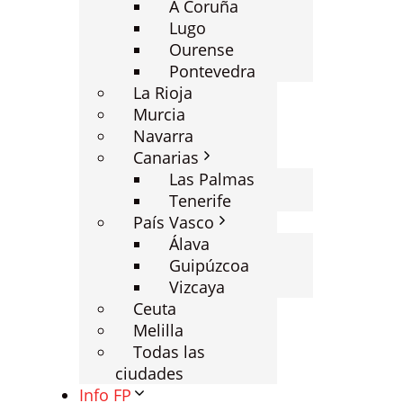
A Coruña
Lugo
Ourense
Pontevedra
La Rioja
Murcia
Navarra
Canarias
Las Palmas
Tenerife
País Vasco
Álava
Guipúzcoa
Vizcaya
Ceuta
Melilla
Todas las
ciudades
Info FP